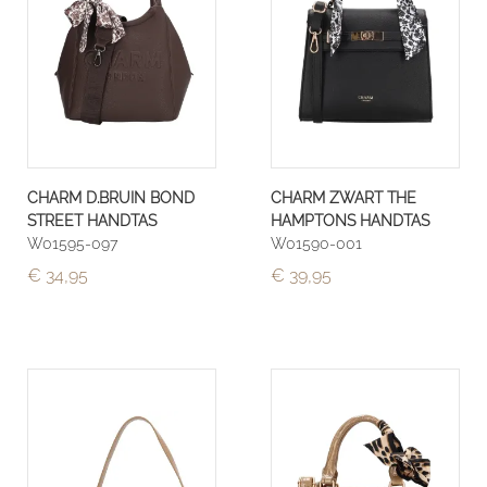
CHARM D.BRUIN BOND
CHARM ZWART THE
STREET HANDTAS
HAMPTONS HANDTAS
W01595-097
W01590-001
€ 34,95
€ 39,95