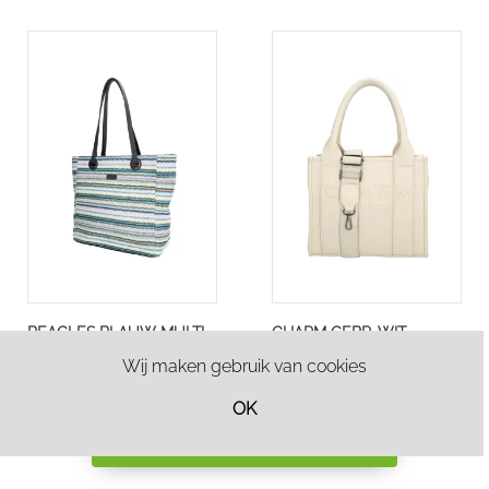
BEAGLES BLAUW MULTI
CHARM GEBR. WIT
SHOPPER
CHARM LONDON BOND
Wij maken gebruik van cookies
W01210-065
HANDTAS
W01049-333
OK
€ 24,95
€ 29,95
Filter