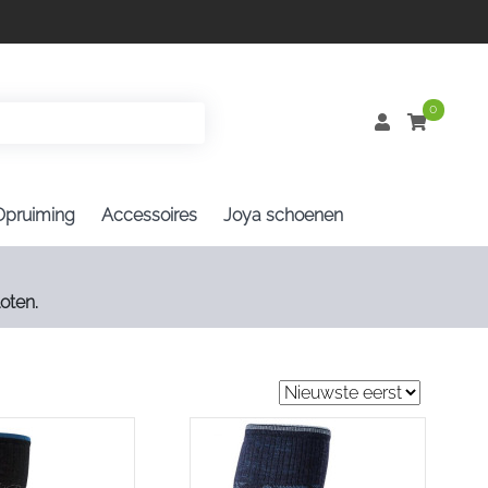
0
Opruiming
Accessoires
Joya schoenen
oten.