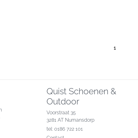
1
Quist Schoenen &
Outdoor
n
Voorstraat 35
n
3281 AT Numansdorp
tel: 0186 722 101
Contact