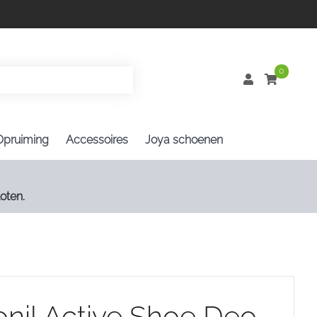
0
Opruiming
Accessoires
Joya schoenen
oten.
onil Active Shoe Deo