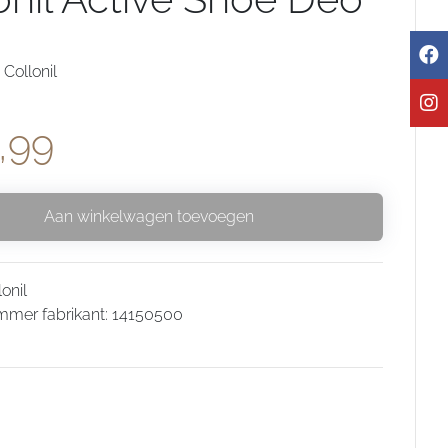
Collonil
,99
Aan winkelwagen toevoegen
onil
mmer fabrikant: 14150500