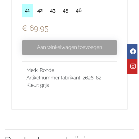
41
42
43
45
46
€ 69,95
Aan winkelwagen toevoegen
Merk: Rohde
Artikelnummer fabrikant: 2626-82
Kleur: grijs