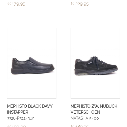
€ 179,95
€ 229,95
MEPHISTO BLACK DAVY
MEPHISTO ZW. NUBUCK
INSTAPPER
VETERSCHOEN
3326-P5124369
NATASHA 5400
€ 190,00
€ 189,95