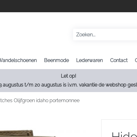
Wandelschoenen
Beenmode
Lederwaren
Contact
Let op!
3 augustus t/m 20 augustus is i.v.m. vakantie de webshop gesl
itches Olijfgroen idaho portemonnee
Hide