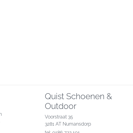
Quist Schoenen &
Outdoor
n
Voorstraat 35
n
3281 AT Numansdorp
tel: 0186 722 101