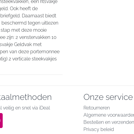
nsteekvakken, een ritsvakje
eld. Ook heeft de
briefgeld. Daarnaast biedt
s beschermd tegen uitlezen
 op stap met deze mooie
 zijn: 2 venstervakken 10
ritsvakje Geldvak met
appen van deze portemonnee
htig) 2 verticale steekvakjes
taalmethoden
Onze service
 veilig en snel via iDeal
Retourneren
Algemene voorwaarde
Bestellen en verzende
Privacy beleid