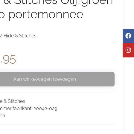
ho portemonnee
 Hide & Stitches
,95
Aan winkelwagen toevoegen
e & Stitches
mmer fabrikant: 20042-029
oen