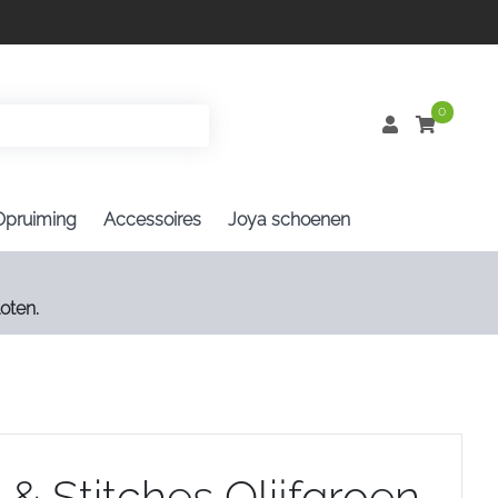
0
Opruiming
Accessoires
Joya schoenen
oten.
 & Stitches Olijfgroen