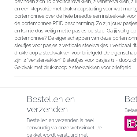
bevinden zich 10 creditcardvakken, 2 venstervakken, 2 i
en een klepvakje met drukknoopsluiting voor wat muntg
portemonnee over de hele breedte een insteekvak voor 
de portemonnee RFID bescherming. Zo zijn jouw pasje
en kun je dus veilig met je pasjes op stap. Ga jij veilig
portemonnee? De eigenschappen van deze portemonnee
sleufjes voor pasjes 2 verticale steekvakjes 1 verticaal 
drukknoop 2 steekvakken voor briefgeld De eigensch
zijn: 2 "venstervakken" 8 sleufjes voor pasjes (1 = doorzic
Geldvak met drukknoop 2 steekvakken voor briefgeld
Bestellen en
Be
verzenden
Betaal
Bestellen en verzenden is heel
eenvoudig via onze webwinkel. Je
pakket wordt verstuurd met