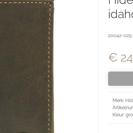
ida
20042-029 /
€ 24
Merk: Hid
Artikelnu
Kleur: gr