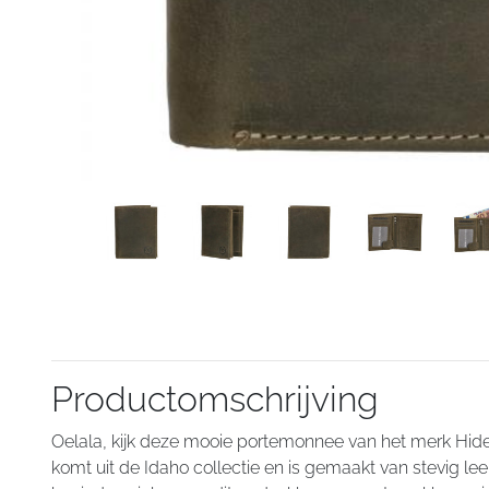
Productomschrijving
Oelala, kijk deze mooie portemonnee van het merk Hid
komt uit de Idaho collectie en is gemaakt van stevig le