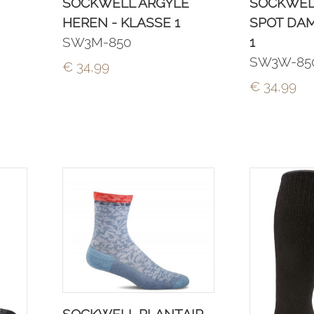
SOCKWELL ARGYLE
SOCKWEL
HEREN - KLASSE 1
SPOT DAM
SW3M-850
1
SW3W-85
€ 34,99
€ 34,99