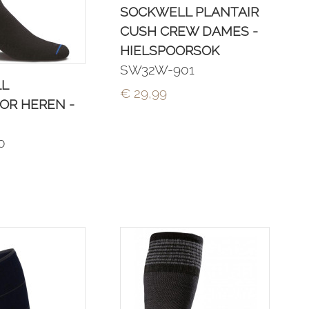
SOCKWELL PLANTAIR
CUSH CREW DAMES -
HIELSPOORSOK
SW32W-901
L
€ 29,99
OR HEREN -
0