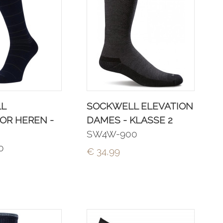
L
SOCKWELL ELEVATION
OR HEREN -
DAMES - KLASSE 2
SW4W-900
0
€ 34,99