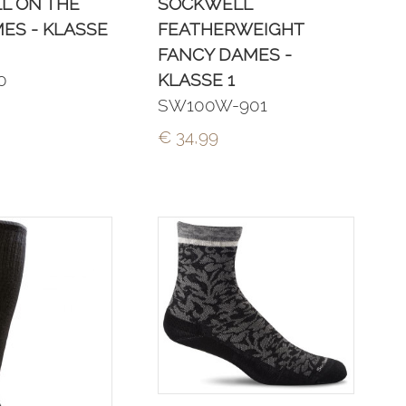
L ON THE
SOCKWELL
ES - KLASSE
FEATHERWEIGHT
FANCY DAMES -
0
KLASSE 1
SW100W-901
€ 34,99