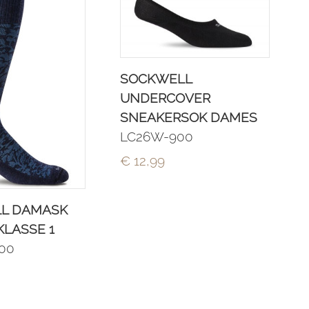
SOCKWELL
UNDERCOVER
SNEAKERSOK DAMES
LC26W-900
€ 12,99
L DAMASK
KLASSE 1
00