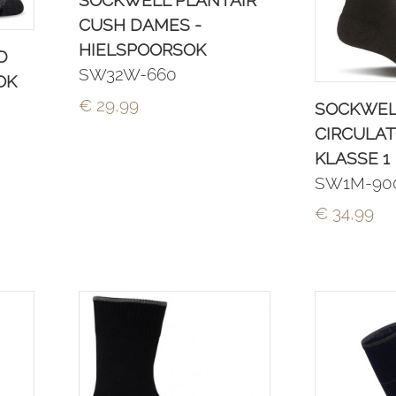
SOCKWELL PLANTAIR
CUSH DAMES -
HIELSPOORSOK
D
SW32W-660
OK
€ 29,99
SOCKWEL
CIRCULAT
KLASSE 1
SW1M-90
€ 34,99