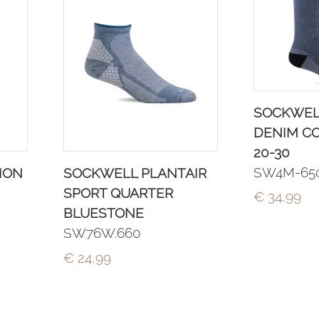
SOCKWEL
DENIM C
20-30
SW4M-65
ION
SOCKWELL PLANTAIR
SPORT QUARTER
€ 34,99
BLUESTONE
SW76W.660
€ 24,99