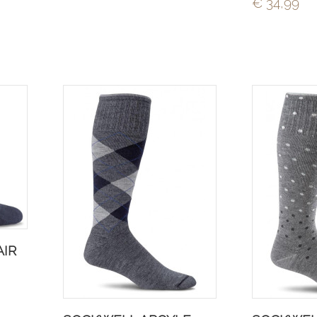
€ 34,99
IR