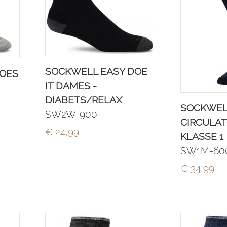
SOCKWELL EASY DOE
DOES
IT DAMES -
DIABETS/RELAX
SOCKWEL
SW2W-900
CIRCULAT
€ 24,99
KLASSE 1
SW1M-60
€ 34,99